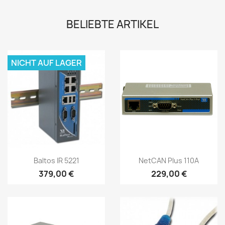
BELIEBTE ARTIKEL
NICHT AUF LAGER
Vorschau
Vorschau


Baltos IR 5221
NetCAN Plus 110A
379,00 €
229,00 €