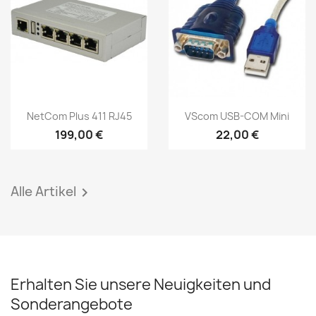
Vorschau
Vorschau


NetCom Plus 411 RJ45
VScom USB-COM Mini
199,00 €
22,00 €
Alle Artikel

Erhalten Sie unsere Neuigkeiten und
Sonderangebote