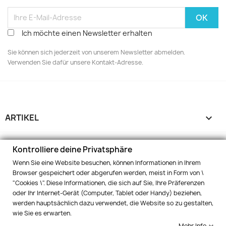
Ich möchte einen Newsletter erhalten
Sie können sich jederzeit von unserem Newsletter abmelden.
Verwenden Sie dafür unsere Kontakt-Adresse.
ARTIKEL

UNTERNEHMEN

Kontrolliere deine Privatsphäre
Wenn Sie eine Website besuchen, können Informationen in Ihrem
IHR KONTO

Browser gespeichert oder abgerufen werden, meist in Form von \
"Cookies \". Diese Informationen, die sich auf Sie, Ihre Präferenzen
oder Ihr Internet-Gerät (Computer, Tablet oder Handy) beziehen,
SHOP DATEN
keyboard_arrow_down
werden hauptsächlich dazu verwendet, die Website so zu gestalten,
wie Sie es erwarten.
Kontrolliere deine Privatsphäre
Mehr Info