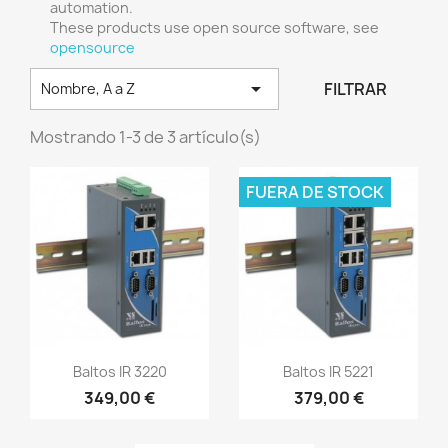
automation.
These products use open source software, see
opensource

FILTRAR
Nombre, A a Z
Mostrando 1-3 de 3 artículo(s)
FUERA DE STOCK
Vista rápida
Vista rápida


Baltos IR 3220
Baltos IR 5221
349,00 €
379,00 €