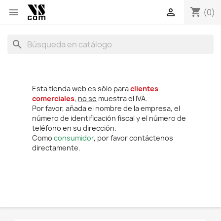
shopping_cart


(0)
search
Esta tienda web es sólo para
clientes
comerciales
,
no se
muestra el IVA.
Por favor, añada el nombre de la empresa, el
número de identificación fiscal y el número de
teléfono en su dirección.
Como
consumidor
, por favor contáctenos
directamente.