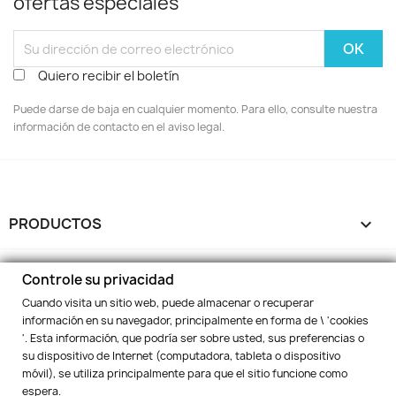
ofertas especiales
Quiero recibir el boletín
Puede darse de baja en cualquier momento. Para ello, consulte nuestra
información de contacto en el aviso legal.
PRODUCTOS

NUESTRA EMPRESA

Controle su privacidad
Cuando visita un sitio web, puede almacenar o recuperar
SU CUENTA

información en su navegador, principalmente en forma de \ 'cookies
'. Esta información, que podría ser sobre usted, sus preferencias o
su dispositivo de Internet (computadora, tableta o dispositivo
INFORMACIÓN DE LA TIENDA
keyboard_arrow_down
móvil), se utiliza principalmente para que el sitio funcione como
espera.