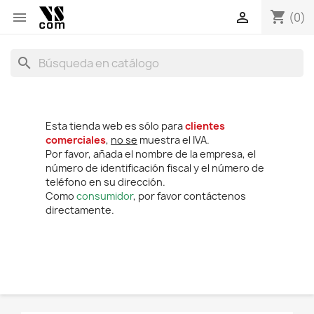
shopping_cart


(0)
search
Esta tienda web es sólo para
clientes
comerciales
,
no se
muestra el IVA.
Por favor, añada el nombre de la empresa, el
número de identificación fiscal y el número de
teléfono en su dirección.
Como
consumidor
, por favor contáctenos
directamente.