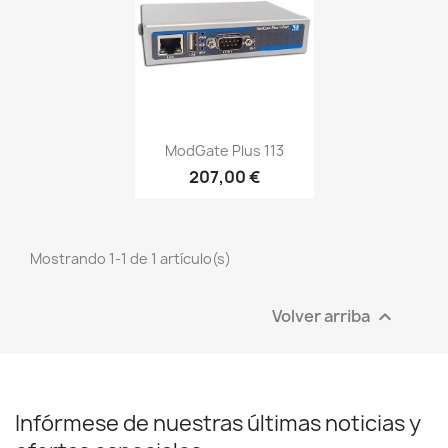
Vista rápida

ModGate Plus 113
207,00 €
Mostrando 1-1 de 1 artículo(s)
Volver arriba

Infórmese de nuestras últimas noticias y