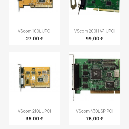
Vista rápida
Vista rápida


VScom 100L UPCI
VScom 200H V4 UPCI
27,00 €
99,00 €
Vista rápida
Vista rápida


VScom 210L UPCI
VScom 430L SP PCI
36,00 €
76,00 €