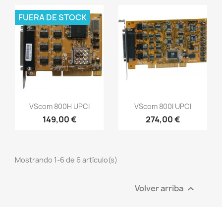
FUERA DE STOCK
Vista rápida
Vista rápida


VScom 800H UPCI
VScom 800I UPCI
149,00 €
274,00 €
Mostrando 1-6 de 6 artículo(s)
Volver arriba
