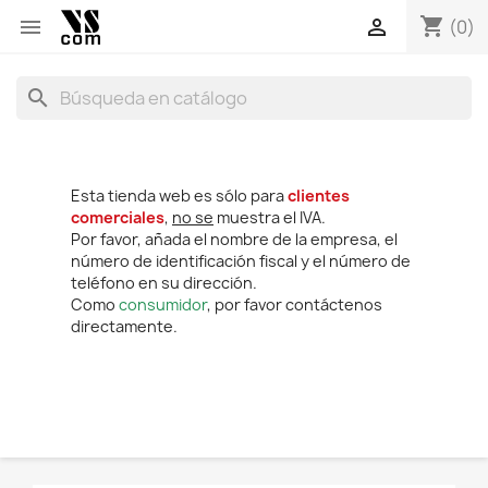
shopping_cart


(0)
search
Esta tienda web es sólo para
clientes
comerciales
,
no se
muestra el IVA.
Por favor, añada el nombre de la empresa, el
número de identificación fiscal y el número de
teléfono en su dirección.
Como
consumidor
, por favor contáctenos
directamente.